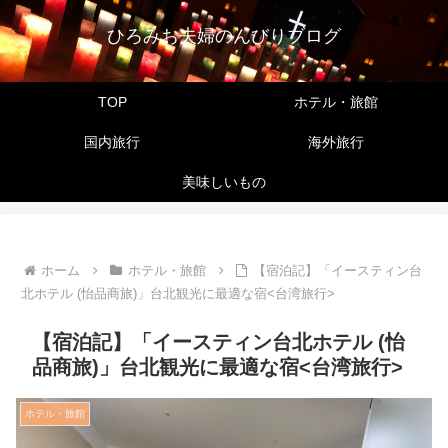
ひろみお夫婦のんびりブログ
TOP
ホテル・旅館
国内旅行
海外旅行
美味しいもの
ホーム
ホテル・旅館
【宿泊記】「イースティン台
北ホテル (怡品商旅)」台北観光に最適な宿<台湾旅行>
【宿泊記】「イースティン台北ホテル (怡
品商旅)」台北観光に最適な宿<台湾旅行>
ホテル・旅館