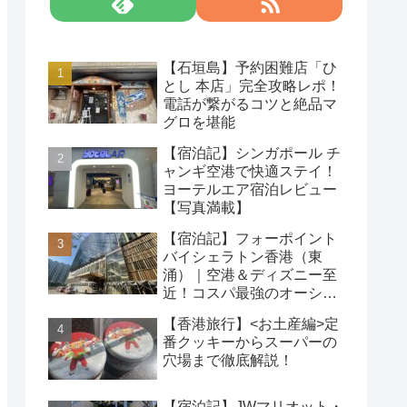
【石垣島】予約困難店「ひ
とし 本店」完全攻略レポ！
電話が繋がるコツと絶品マ
グロを堪能
【宿泊記】シンガポール チ
ャンギ空港で快適ステイ！
ヨーテルエア宿泊レビュー
【写真満載】
【宿泊記】フォーポイント
バイシェラトン香港（東
涌）｜空港＆ディズニー至
近！コスパ最強のオーシャ
ンビューホテルを徹底レビ
【香港旅行】<お土産編>定
ュー
番クッキーからスーパーの
穴場まで徹底解説！
【宿泊記】JWマリオット・