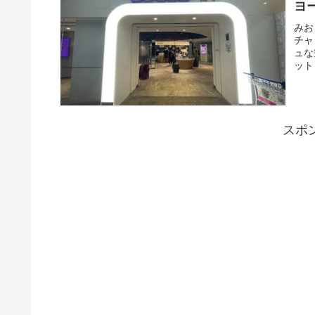
ヨ
みお
チャ
ュな
ット
スポ