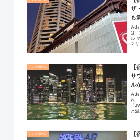
【
ザ
も
みお
は、
ル 
マリ
【
シンガポール
サ
ル
みお
れ、
「J
と温
【
シンガポール