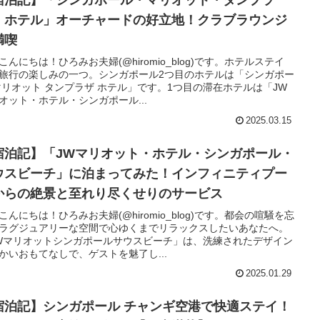
宿泊記】「シンガポール・マリオット・タンプラ
・ホテル」オーチャードの好立地！クラブラウンジ
満喫
こんにちは！ひろみお夫婦(@hiromio_blog)です。ホテルステイ
旅行の楽しみの一つ。シンガポール2つ目のホテルは「シンガポー
マリオット タンプラザ ホテル」です。1つ目の滞在ホテルは「JW
オット・ホテル・シンガポール...
2025.03.15
宿泊記】「JWマリオット・ホテル・シンガポール・
ウスビーチ」に泊まってみた！インフィニティプー
からの絶景と至れり尽くせりのサービス
こんにちは！ひろみお夫婦(@hiromio_blog)です。都会の喧騒を忘
ラグジュアリーな空間で心ゆくまでリラックスしたいあなたへ。
Wマリオットシンガポールサウスビーチ」は、洗練されたデザイン
かいおもてなしで、ゲストを魅了し...
2025.01.29
宿泊記】シンガポール チャンギ空港で快適ステイ！