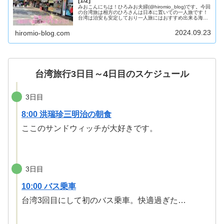
[1/2]
みおこんにちは！ひろみお夫婦(@hiromio_blog)です。今回
の台湾旅は相方のひろさんは日本に置いての一人旅です！
台湾は治安も安定しており一人旅にはおすすめ出来る海外
です。因みにタイトルでは3泊4日ではありますが、1日目
は移動で潰れて...
2024.09.23
hiromio-blog.com
台湾旅行3日目～4日目のスケジュール
3日目
8:00 洪瑞珍三明治の朝食
ここのサンドウィッチが大好きです。
3日目
10:00 バス乗車
台湾3回目にして初のバス乗車。快適過ぎた…