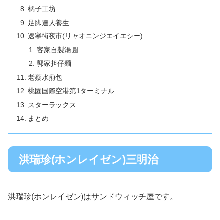
橘子工坊
足脚達人養生
遼寧街夜市(リャオニンジエイエシー)
客家自製湯圓
郭家担仔麺
老蔡水煎包
桃園国際空港第1ターミナル
スターラックス
まとめ
洪瑞珍(ホンレイゼン)三明治
洪瑞珍(ホンレイゼン)はサンドウィッチ屋です。