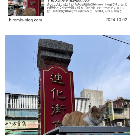
すめスポット＆絶品グルメ
みおこんにちは！ひろみお夫婦(@hiromio_blog)です。台北
の歴史と文化が色濃く残る「迪化街（ディーホアジェ）」
は、伝統的な建築が並ぶ街並みと、活気あふれる市場が特
徴のエリアです。乾物や漢方薬、布、工芸品などが立ち並
び、地元の人々は...
2024.10.02
hiromio-blog.com