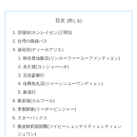
目次
洪瑞珍(ホンレイゼン)三明治
台湾の路線バス
迪化街(ディーホアジエ）
林合發油飯店(リンホーファーユーファンティエン)
永久號(ヨンジョーハオ)
元信蔘藥行
佳興魚丸店(ジャーシンユーワンディェン)
家成行
家楽福(カルフール)
李製餅家(リーヂービンジャー)
スターバックス
脆皮鮮奶甜甜圈(ツイピーシェンナイティェンティェン
ジュワン)