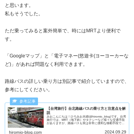
と思います。
私もそうでした。
ただ乗ってみると案外簡単で、時にはMRTより便利で
す。
「Googleマップ」と「電子マネー(悠遊卡(ヨーヨーカーな
ど)」があれば問題なく利用できます。
路線バスの詳しい乗り方は別記事で紹介していますので、
参考にしてください。
【台湾旅行】台北路線バスの乗り方と注意点を解
説
みおこんにちは！ひろみお夫婦(@hiromio_blog)です。台湾
旅行では、MRT（地下鉄）やタクシーなど様々な交通手段
がありますが、路線バスも実は非常に便利な移動手段で
す。特に台北のような大都市では、観光スポットへのアク
セスに加え、ロー...
2024.09.29
hiromio-blog.com