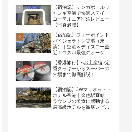
【宿泊記】シンガポール チ
ャンギ空港で快適ステイ！
ヨーテルエア宿泊レビュー
【写真満載】
【宿泊記】フォーポイント
バイシェラトン香港（東
涌）｜空港＆ディズニー至
近！コスパ最強のオーシャ
ンビューホテルを徹底レビ
【香港旅行】<お土産編>定
ュー
番クッキーからスーパーの
穴場まで徹底解説！
【宿泊記】JWマリオット・
ホテル香港｜金鐘駅直結！
ラウンジの美食に感動する
最高級ホテルを徹底レビュ
ー