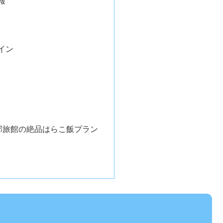
報
イン
阿部旅館の絶品はらこ飯プラン