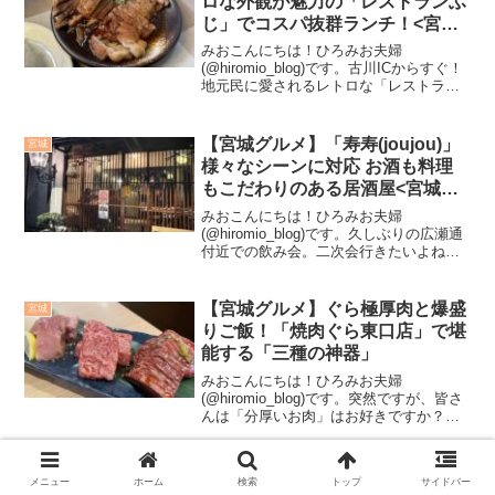
ロな外観が魅力の「レストランふ
じ」でコスパ抜群ランチ！<宮城
県大崎市>
みおこんにちは！ひろみお夫婦
(@hiromio_blog)です。古川ICからすぐ！
地元民に愛されるレトロな「レストラン
ふじ」で、コスパ抜群のランチを満喫し
てきました。ボリューム満点の焼肉定食
や、昔ながらの優しい味わいのオムライ
【宮城グルメ】「寿寿(joujou)」
宮城
スなど、どれも...
様々なシーンに対応 お酒も料理
もこだわりのある居酒屋<宮城県
仙台市>
みおこんにちは！ひろみお夫婦
(@hiromio_blog)です。久しぶりの広瀬通
付近での飲み会。二次会行きたいよね～
とひろさんとノリノリです。気になる一
次会はこちらのお店です。二次会のお店
は迷うことなく決定。私たちが以前から
【宮城グルメ】ぐら極厚肉と爆盛
宮城
通っている「寿寿...
りご飯！「焼肉ぐら東口店」で堪
能する「三種の神器」
みおこんにちは！ひろみお夫婦
(@hiromio_blog)です。突然ですが、皆さ
んは「分厚いお肉」はお好きですか？私
は大好きです！ 宮城で厚切り焼肉といえ
ば、やっぱり「焼肉ぐら」ですよね。今
回は、私が普段通い詰めている塩釜本店
【カフェ】「仙台ロイヤルパーク
宮城
メニュー
ホーム
検索
トップ
サイドバー
ではなく、あえ...