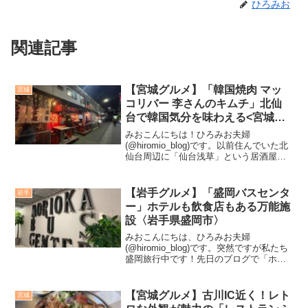
ひろみお
関連記事
【宮城グルメ】「韓国焼肉 マッ
宮城
コリバー 李さんのキムチ」北仙
台で韓国気分を味わえる<宮城県
仙台市>
みおこんにちは！ひろみお夫婦
(@hiromio_blog)です。以前住んでいた北
仙台周辺に「仙台浅草」という居酒屋横
丁がありまして、その横丁内で頻繁に通
っていたお店が「韓国焼肉 マッコリバー
李さんのキムチ」。先日久しぶりに訪れ
【岩手グルメ】「盛岡バスセンタ
岩手
てましたが、...
ー」ホテルも飲食店もある万能施
設〈岩手県盛岡市〉
みおこんにちは、ひろみお夫婦
(@hiromio_blog)です。突然ですが私たち
盛岡旅行中です！先日のブログで「ホテ
ル マザリウム」をご紹介させていただき
ました。このホテルは盛岡バスセンター
内にあります。盛岡バスセンターは2022
【宮城グルメ】古川IC近く！レト
宮城
年10月4...