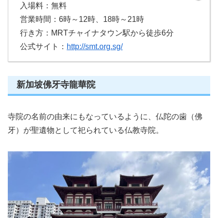
入場料：無料
営業時間：6時～12時、18時～21時
行き方：MRTチャイナタウン駅から徒歩6分
公式サイト：
http://smt.org.sg/
新加坡佛牙寺龍華院
寺院の名前の由来にもなっているように、仏陀の歯（佛
牙）が聖遺物として祀られている仏教寺院。