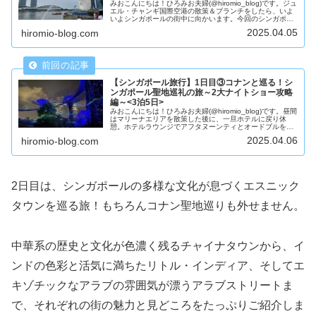
みおこんにちは！ひろみお夫婦(@hiromio_blog)です。ジュ
エル・チャンギ国際空港の散策＆ブランチをしたら、いよ
いよシンガポールの街中に向かいます。今回のシンガポー
ル旅の目的は、ジュエルの滝を見る＆コナン聖地巡礼で
2025.04.05
hiromio-blog.com
す。2019年「名...
【シンガポール旅行】1日目③コナンと巡る！シ
ンガポール聖地巡礼の旅～2大ナイトショー攻略
編～<3泊5日>
みおこんにちは！ひろみお夫婦(@hiromio_blog)です。昼間
はマリーナエリアを散策した後に、一旦ホテルに戻り休
憩。ホテルラウンジでアフタヌーンティとオードブルを堪
能。ナイトショーのために英気を養います。シンガポール
2025.04.06
hiromio-blog.com
の夜を彩る2大ナイ...
2日目は、シンガポールの多様な文化が息づくエスニック
タウンを巡る旅！もちろんコナン聖地巡りも外せません。
中華系の歴史と文化が色濃く残るチャイナタウンから、イ
ンドの色彩と活気に満ちたリトル・インディア、そしてエ
キゾチックなアラブの雰囲気が漂うアラブストリートま
で、それぞれの街の魅力と見どころをたっぷりご紹介しま