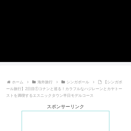
ホーム
海外旅行
シンガポール
【シンガポ
ール旅行】2日目①コナンと巡る！カラフルなハジレーンとカヤトー
ストを満喫するエスニックタウン半日モデルコース
スポンサーリンク