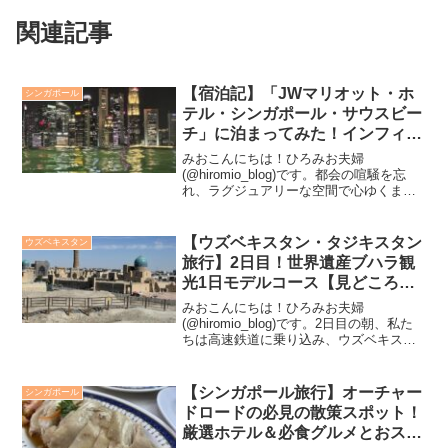
関連記事
【宿泊記】「JWマリオット・ホ
シンガポール
テル・シンガポール・サウスビー
チ」に泊まってみた！インフィニ
ティプールからの絶景と至れり尽
みおこんにちは！ひろみお夫婦
くせりのサービス
(@hiromio_blog)です。都会の喧騒を忘
れ、ラグジュアリーな空間で心ゆくまで
リラックスしたいあなたへ。「JWマリオ
ットシンガポールサウスビーチ」は、洗
練されたデザインと温かいおもてなし
【ウズベキスタン・タジキスタン
ウズベキスタン
で、ゲストを魅了し...
旅行】2日目！世界遺産ブハラ観
光1日モデルコース【見どころ＆
お土産】
みおこんにちは！ひろみお夫婦
(@hiromio_blog)です。2日目の朝、私た
ちは高速鉄道に乗り込み、ウズベキスタ
ンの古都ブハラへ向かいました。1000年
以上の歴史が息づくこの街は、まさに旅
人が憧れる場所。ここから、まるでRPG
【シンガポール旅行】オーチャー
シンガポール
の世界に入...
ドロードの必見の散策スポット！
厳選ホテル＆必食グルメとおスス