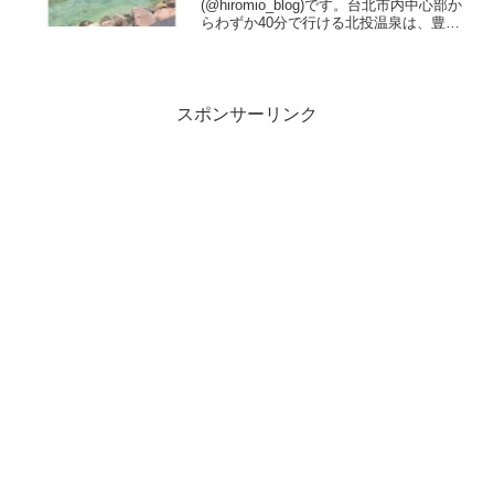
(@hiromio_blog)です。台北市内中心部か
らわずか40分で行ける北投温泉は、豊か
な自然と温泉文化が楽しめる人気の温泉
地です。温泉そのものの歴史はもちろ
ん、周辺には文化的なスポットや自然を
感じる場所が点在...
スポンサーリンク