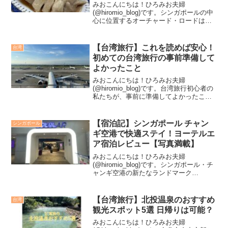
メ土産！
みおこんにちは！ひろみお夫婦
(@hiromio_blog)です。シンガポールの中
心に位置するオーチャード・ロードは、
世界中の有名ブランド店から地元デパー
ト、最新のショッピングモールまでが軒
を連ねる、まさにショッピング天国！で
【台湾旅行】これを読めば安心！
台湾
も、オーチャード...
初めての台湾旅行の事前準備して
よかったこと
みおこんにちは！ひろみお夫婦
(@hiromio_blog)です。台湾旅行初心者の
私たちが、事前に準備してよかったこと
をまとめて紹介しております。この記事
が皆様の台湾旅行に少しでも役立てば幸
いです！パスポート残存期間の確認日本
【宿泊記】シンガポール チャン
シンガポール
国パスポートの保...
ギ空港で快適ステイ！ヨーテルエ
ア宿泊レビュー【写真満載】
みおこんにちは！ひろみお夫婦
(@hiromio_blog)です。シンガポール・チ
ャンギ空港の新たなランドマーク
「Jewel」内にある、スタイリッシュな空
港ホテル「ヨーテルエア シンガポール チ
ャンギエアポート アット ジュエル」。今
【台湾旅行】北投温泉のおすすめ
台湾
回は、こ...
観光スポット5選 日帰りは可能？
みおこんにちは！ひろみお夫婦