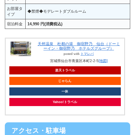
お部屋タ
◆禁煙◆モデレートダブルルーム
イプ
宿泊料金
14,990 円(消費税込)
天然温泉 杜都の湯 御宿野乃 仙台（ドーミ
ーイン・御宿野乃 ホテルズグループ）
posted with
トマレバ
宮城県仙台市青葉区本町2-2-5
[地図]
楽天トラベル
じゃらん
一休
Yahoo!トラベル
アクセス・駐車場