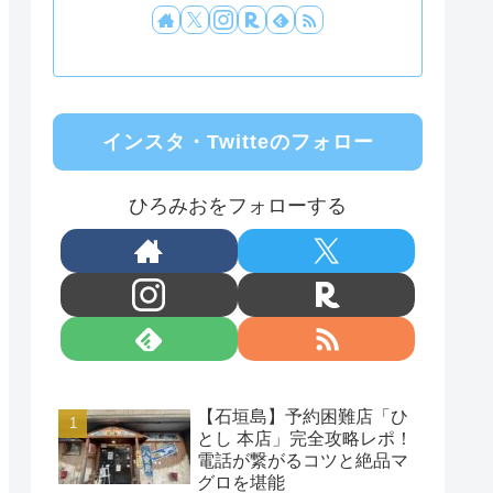
インスタ・Twitteのフォロー
ひろみおをフォローする
【石垣島】予約困難店「ひ
とし 本店」完全攻略レポ！
電話が繋がるコツと絶品マ
グロを堪能