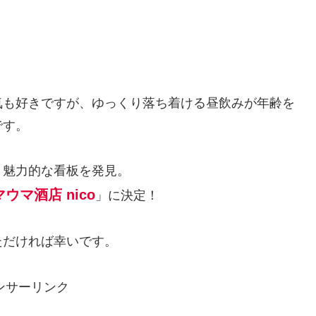
！
気も好きですが、ゆっくり落ち着ける昼飲みが年齢を
です。
、魅力的な看板を発見。
ウマ酒店 nico
」に決定！
ただければ幸いです。
ンサーリンク