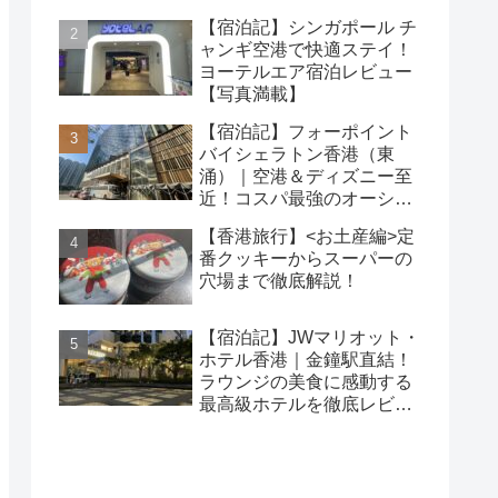
【宿泊記】シンガポール チ
ャンギ空港で快適ステイ！
ヨーテルエア宿泊レビュー
【写真満載】
【宿泊記】フォーポイント
バイシェラトン香港（東
涌）｜空港＆ディズニー至
近！コスパ最強のオーシャ
ンビューホテルを徹底レビ
【香港旅行】<お土産編>定
ュー
番クッキーからスーパーの
穴場まで徹底解説！
【宿泊記】JWマリオット・
ホテル香港｜金鐘駅直結！
ラウンジの美食に感動する
最高級ホテルを徹底レビュ
ー