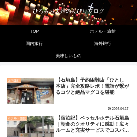
ひろみお夫婦のんびりブログ
TOP
ホテル・旅館
国内旅行
海外旅行
美味しいもの
【石垣島】予約困難店「ひとし
国内旅行
本店」完全攻略レポ！電話が繋が
るコツと絶品マグロを堪能
2026.04.17
【宿泊記】ベッセルホテル石垣島
ホテル・旅館
｜朝食のクオリティに感動！広々
ルームと充実サービスでコスパ最
強の滞在記