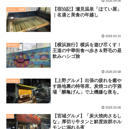
2026.04.06
【宿泊記】瀬見温泉「ほてい屋」
ホテル・旅館
｜名湯と美食の年越し
2026.03.31
【横浜旅行】横浜を遊び尽くす！
国内旅行
王道の中華街食べ歩き＆野毛の昼
飲みハシゴ旅
2026.03.08
【上野グルメ】出張の疲れを癒や
国内旅行
す路地裏の特等席。炭焼コの字酒
場「醸亀げん」で上機嫌な夜を。
2026.03.06
【宮城グルメ】「炭火焼肉さるし
宮城
な」厚切り牛タンと鮮度抜群ホル
モンに溺れる夜