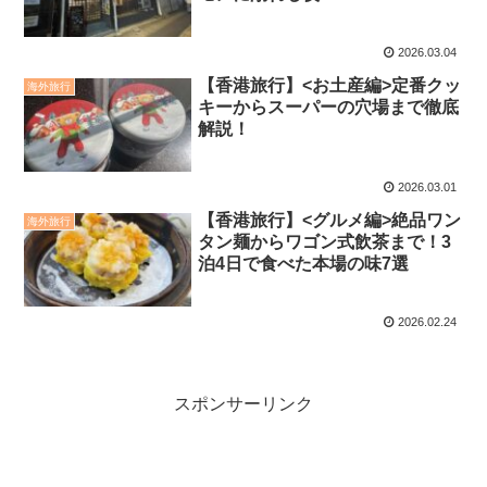
2026.03.04
【香港旅行】<お土産編>定番クッ
海外旅行
キーからスーパーの穴場まで徹底
解説！
2026.03.01
【香港旅行】<グルメ編>絶品ワン
海外旅行
タン麺からワゴン式飲茶まで！3
泊4日で食べた本場の味7選
2026.02.24
スポンサーリンク