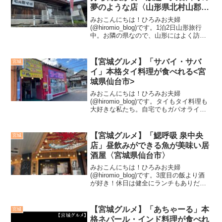
夢のような店〈山形県北村山郡大
石田町〉
みおこんにちは！ひろみお夫婦
(@hiromio_blog)です。1泊2日山形旅行
中。お隣の県なので、山形にはよく訪れ
ます。我が家が山形に訪れる、大半の目
的は「蕎麦」。ラーメンも有名ですが、
蕎麦も有名な山形。今回ご紹介するのは
【宮城グルメ】「サバイ・サバ
宮城
「七兵衛そば」。...
イ」本格タイ料理が食べれる<宮
城県仙台市>
みおこんにちは！ひろみお夫婦
(@hiromio_blog)です。タイもタイ料理も
大好きな私たち。自宅でもガパオライス
を作ったりしますが、やはり本場の味が
恋しい。今回は仙台でも有名なタイ料理
「サバイ・サバイ」にお邪魔しました！
【宮城グルメ】「鰓呼吸 泉中央
宮城
「サバイ・サバイ...
店」昼飲みができる魚が美味い居
酒屋〈宮城県仙台市〉
みおこんにちは！ひろみお夫婦
(@hiromio_blog)です。3度目の飯より酒
が好き！休日は健全にランチもありだけ
ど、美味しいツマミで昼から一杯やりた
い！そんな思いを叶えるべく、ポチポチ
と探すひろさん。今回ご紹介するのは
【宮城グルメ】「あちゃーる」本
宮城
「鰓呼吸(えらこき...
格ネパール・インド料理が食べれ