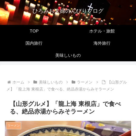
ひろみお夫婦のんびりブログ
TOP
ホテル・旅館
国内旅行
海外旅行
美味しいもの
ホーム
美味しいもの
ラーメン
【山形グル
メ】「龍上海 東根店」で食べる、絶品赤湯からみそラーメン
【山形グルメ】「龍上海 東根店」で食べ
る、絶品赤湯からみそラーメン
ラーメン