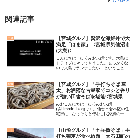
関連記事
【宮城グルメ】贅沢な海鮮丼で大
宮城
満足「はま家」〈宮城県気仙沼市
(大島)〉
こんにちは！ひろみお夫婦です。大島に
ドライブにやってきました。せっかくな
ので大島でランチしたい！ということで
「はま家」さんにお邪魔しました。はま
家さんまでのアクセスと駐車場車で来る
ことをおすすめします。大島大橋渡っ
【宮城グルメ】「手打ちそば 草
宮城
て、真っすぐ。小道を右折し...
太」お洒落な古民家でコシと香り
が強い田舎そばを堪能<宮城県仙
台市>
みおこんにちは！ひろみお夫婦
(@hiromio_blog)です。仙台市若林区の住
宅街に、ひっそりと佇む古民家風の一軒
家。ここは、知る人ぞ知る名店、手打ち
そば 草太です。温かい雰囲気の店構えと
は裏腹に、ここでいただける蕎麦は、そ
【山形グルメ】「七兵衛そば」手
山形
の見た目も食感...
打ち蕎麦が食べ放題！大石田町の