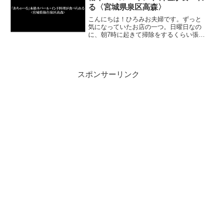
る〈宮城県泉区高森〉
こんにちは！ひろみお夫婦です。ずっと
気になっていたお店の一つ。日曜日なの
に、朝7時に起きて掃除をするくらい張り
切ってます。みお準備は万端！いざ出
陣。「あちゃーる」までのアクセスと駐
車場アクセスは泉中央駅から桂方面へ真
っすぐ走り、純生食パン工...
スポンサーリンク