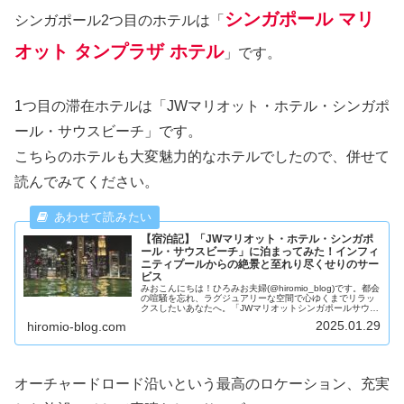
シンガポール マリ
シンガポール2つ目のホテルは「
オット タンプラザ ホテル
」です。
1つ目の滞在ホテルは「JWマリオット・ホテル・シンガポ
ール・サウスビーチ」です。
こちらのホテルも大変魅力的なホテルでしたので、併せて
読んでみてください。
【宿泊記】「JWマリオット・ホテル・シンガポ
ール・サウスビーチ」に泊まってみた！インフィ
ニティプールからの絶景と至れり尽くせりのサー
ビス
みおこんにちは！ひろみお夫婦(@hiromio_blog)です。都会
の喧騒を忘れ、ラグジュアリーな空間で心ゆくまでリラッ
クスしたいあなたへ。「JWマリオットシンガポールサウス
ビーチ」は、洗練されたデザインと温かいおもてなしで、
2025.01.29
hiromio-blog.com
ゲストを魅了し...
オーチャードロード沿いという最高のロケーション、充実