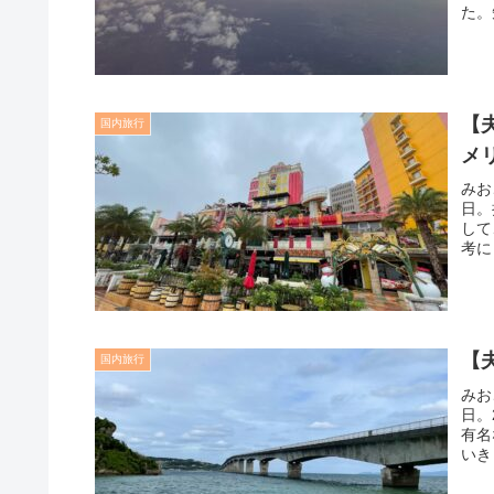
た。
【
国内旅行
メ
みお
日。
して
考に
【
国内旅行
みお
日。
有名
いき