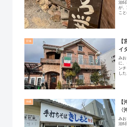
泊5
が、
こと
【
宮城
イ
みお
に、
ンチ
した
【
沖縄
〈
みお
泊5