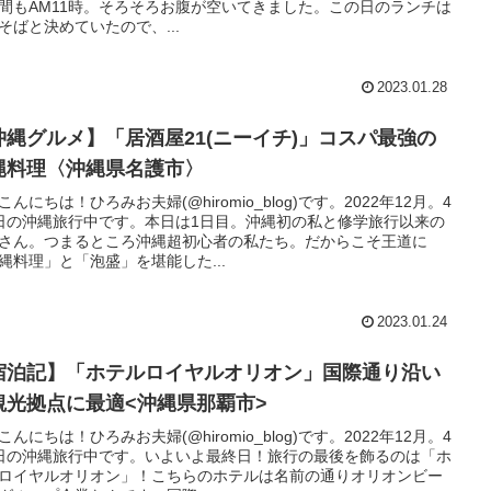
間もAM11時。そろそろお腹が空いてきました。この日のランチは
そばと決めていたので、...
2023.01.28
沖縄グルメ】「居酒屋21(ニーイチ)」コスパ最強の
縄料理〈沖縄県名護市〉
こんにちは！ひろみお夫婦(@hiromio_blog)です。2022年12月。4
日の沖縄旅行中です。本日は1日目。沖縄初の私と修学旅行以来の
さん。つまるところ沖縄超初心者の私たち。だからこそ王道に
縄料理」と「泡盛」を堪能した...
2023.01.24
宿泊記】「ホテルロイヤルオリオン」国際通り沿い
観光拠点に最適<沖縄県那覇市>
こんにちは！ひろみお夫婦(@hiromio_blog)です。2022年12月。4
日の沖縄旅行中です。いよいよ最終日！旅行の最後を飾るのは「ホ
ロイヤルオリオン」！こちらのホテルは名前の通りオリオンビー