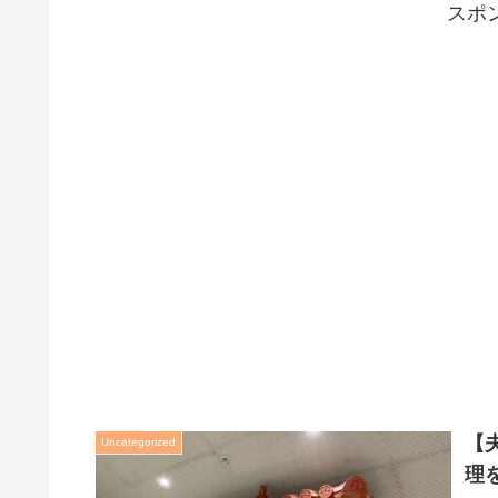
スポ
【
Uncategorized
理