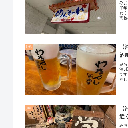
みお
半年
わく
高校
【
沖縄
酒
みお
泊5
です
泊し
【
沖縄
近
みお