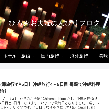
ひろみお夫婦のんびりブログ
ホテル・旅館
国内旅行
海外旅行
美味
夫婦旅行4泊5日】沖縄旅行4～5日目 那覇で沖縄料理
堪能
こんにちは！ひろみお夫婦(@hiromio_blog)です。沖縄旅行4泊5
4日目と5日目になります。いよいよ最終日となりました。楽しい
はあっという間です。4日目は帰りを見越して那覇に宿泊しまし