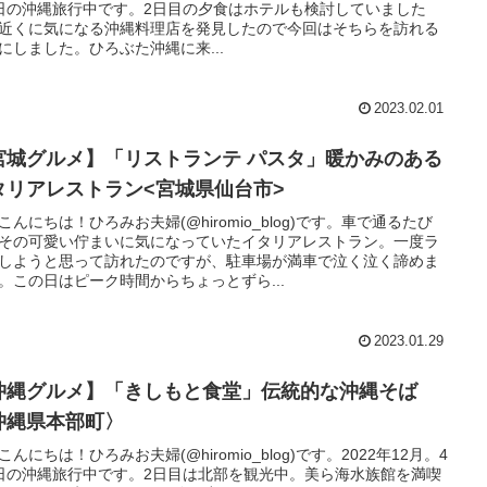
日の沖縄旅行中です。2日目の夕食はホテルも検討していました
近くに気になる沖縄料理店を発見したので今回はそちらを訪れる
にしました。ひろぶた沖縄に来...
2023.02.01
宮城グルメ】「リストランテ パスタ」暖かみのある
タリアレストラン<宮城県仙台市>
こんにちは！ひろみお夫婦(@hiromio_blog)です。車で通るたび
その可愛い佇まいに気になっていたイタリアレストラン。一度ラ
しようと思って訪れたのですが、駐車場が満車で泣く泣く諦めま
。この日はピーク時間からちょっとずら...
2023.01.29
沖縄グルメ】「きしもと食堂」伝統的な沖縄そば
沖縄県本部町〉
こんにちは！ひろみお夫婦(@hiromio_blog)です。2022年12月。4
日の沖縄旅行中です。2日目は北部を観光中。美ら海水族館を満喫