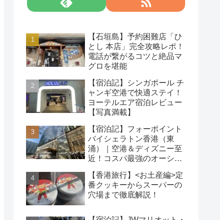
【石垣島】予約困難店「ひ
とし 本店」完全攻略レポ！
電話が繋がるコツと絶品マ
グロを堪能
【宿泊記】シンガポール チ
ャンギ空港で快適ステイ！
ヨーテルエア宿泊レビュー
【写真満載】
【宿泊記】フォーポイント
バイシェラトン香港（東
涌）｜空港＆ディズニー至
近！コスパ最強のオーシャ
ンビューホテルを徹底レビ
【香港旅行】<お土産編>定
ュー
番クッキーからスーパーの
穴場まで徹底解説！
【宿泊記】JWマリオット・