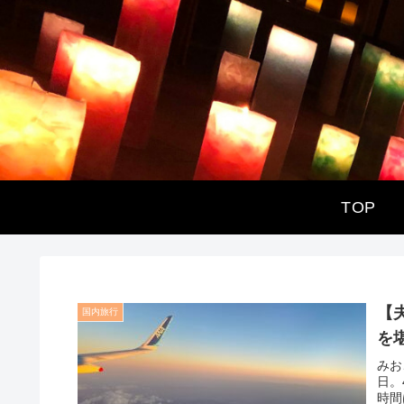
TOP
【
国内旅行
を
みお
日。
時間