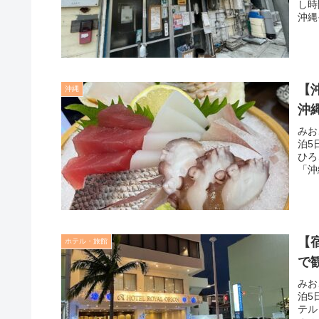
し時
沖縄
【
沖縄
沖
みお
泊5
ひろ
「沖
【
ホテル・旅館
で
みお
泊5
テル