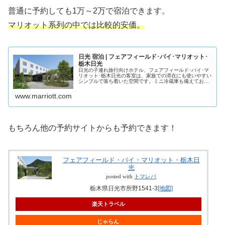
普通に予約しても1万～2万で宿泊できます。
マリオット系列の中では比較的安価。
日光 宿泊 | フェアフィールド･バイ･マリオット･
栃木日光
日光の子連れ旅行向けホテル、フェアフィールド･バイ･マ
リオット･栃木日光の客室は、家族での滞在にも使いやすい
シンプルで落ち着いた空間です。ミニ冷蔵庫も備えてお
り、隣接する道の駅などで購入した飲み物や軽食を保管で
き、旅の合間にゆったりと楽しめ...
www.marriott.com
もちろん他の予約サイトからも予約できます！
フェアフィールド・バイ・マリオット・栃木日
光
posted with
トマレバ
栃木県日光市所野1541-3
[地図]
楽天トラベル
じゃらん