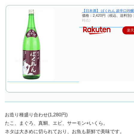
【日本酒】 ばくれん 超辛口吟醸 1
価格：2,420円（税込、送料別)
時点)
楽
お造り種盛り合わせ(1,280円)
たこ、まぐろ、真鯛、エビ、サーモン+いくら。
ネタは大きめに切られており、お魚も新鮮で美味です。