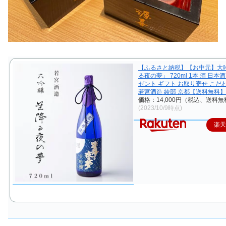
【ふるさと納税】【お中元】大
る夜の夢」 720ml 1本 酒 日本
ゼント ギフト お取り寄せ こだ
若宮酒造 綾部 京都【送料無料】
価格：14,000円（税込、送料無
(2023/10/9時点)
楽