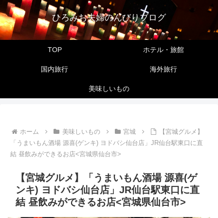
ひろみお夫婦のんびりブログ
TOP
ホテル・旅館
国内旅行
海外旅行
美味しいもの
ホーム
美味しいもの
宮城
【宮城グルメ】
「うまいもん酒場 源喜(ゲンキ) ヨドバシ仙台店」JR仙台駅東口に直
結 昼飲みができるお店<宮城県仙台市>
【宮城グルメ】「うまいもん酒場 源喜(ゲ
ンキ) ヨドバシ仙台店」JR仙台駅東口に直
結 昼飲みができるお店<宮城県仙台市>