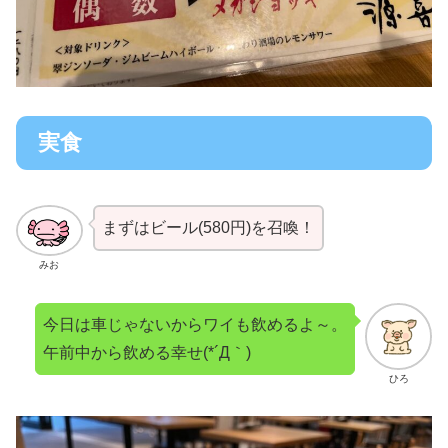
実食
まずはビール(580円)を召喚！
みお
今日は車じゃないからワイも飲めるよ～。
午前中から飲める幸せ(*´Д｀)
ひろ