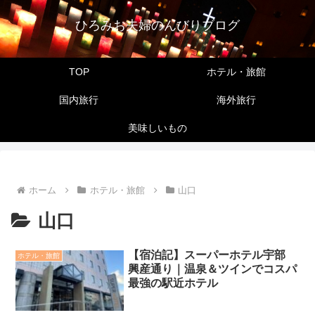
ひろみお夫婦のんびりブログ
TOP
ホテル・旅館
国内旅行
海外旅行
美味しいもの
ホーム
ホテル・旅館
山口
山口
【宿泊記】スーパーホテル宇部
ホテル・旅館
興産通り｜温泉＆ツインでコスパ
最強の駅近ホテル