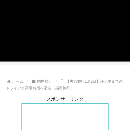
ホーム
国内旅行
【夫婦旅行1泊2日】浄土平までの
ドライブと高級お宿へ宿泊〈福島旅行〉
スポンサーリンク