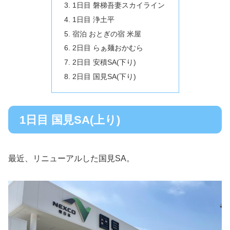
1日目 磐梯吾妻スカイライン
1日目 浄土平
宿泊 おとぎの宿 米屋
2日目 らぁ麺おかむら
2日目 安積SA(下り)
2日目 国見SA(下り)
1日目 国見SA(上り)
最近、リニューアルした国見SA。