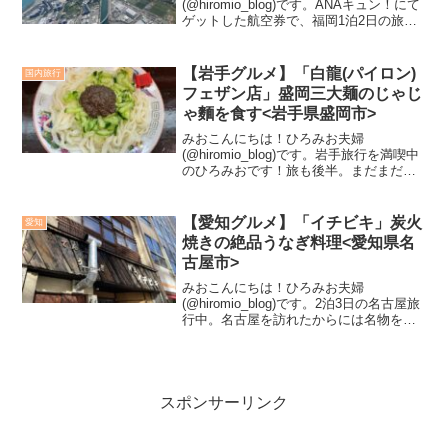
(@hiromio_blog)です。ANAキュン！にて
ゲットした航空券で、福岡1泊2日の旅行
中です。福岡といえばグルメ！美味しい
物がたくさんある福岡。ただ、24時間し
か滞在できない弾丸旅行。本当は大宰府
【岩手グルメ】「白龍(パイロン)
国内旅行
まで足を伸...
フェザン店」盛岡三大麺のじゃじ
ゃ麵を食す<岩手県盛岡市>
みおこんにちは！ひろみお夫婦
(@hiromio_blog)です。岩手旅行を満喫中
のひろみおです！旅も後半。まだまだ、
岩手らしいものを食べに行きたい。とい
うことで！今回はじゃじゃ麵を食べに行
くことにしました。ひろじゃじゃ麺！そ
【愛知グルメ】「イチビキ」炭火
愛知
ういえば食べたこ...
焼きの絶品うなぎ料理<愛知県名
古屋市>
みおこんにちは！ひろみお夫婦
(@hiromio_blog)です。2泊3日の名古屋旅
行中。名古屋を訪れたからには名物を食
べつくしたい！そのひとつが「ひつまぶ
し」。実は生まれてこのかた、食べたこ
とがありません。ウナギが乗った高級お
茶漬けというイ...
スポンサーリンク