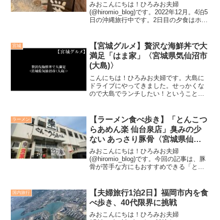
村〉
みおこんにちは！ひろみお夫婦
(@hiromio_blog)です。2022年12月。4泊5
日の沖縄旅行中です。2日目の夕食はホテ
ルも検討していましたが、近くに気にな
る沖縄料理店を発見したので今回はそち
らを訪れることにしました。ひろぶた沖
【宮城グルメ】贅沢な海鮮丼で大
宮城
縄に来...
満足「はま家」〈宮城県気仙沼市
(大島)〉
こんにちは！ひろみお夫婦です。大島に
ドライブにやってきました。せっかくな
ので大島でランチしたい！ということで
「はま家」さんにお邪魔しました。はま
家さんまでのアクセスと駐車場車で来る
ことをおすすめします。大島大橋渡っ
【ラーメン食べ歩き】「とんこつ
ラーメン
て、真っすぐ。小道を右折し...
らあめん楽 仙台泉店」臭みの少
ない あっさり豚骨〈宮城県仙台
市〉
みおこんにちは！ひろみお夫婦
(@hiromio_blog)です。今回の記事は、豚
骨が苦手な方にもおすすめできる「とん
こつらあめん楽 仙台泉店」をご紹介させ
ていただきます。私が学生時代から、頻
繁に通っているラーメン屋です。学生時
【夫婦旅行1泊2日】福岡市内を食
国内旅行
代は、こってり...
べ歩き、40代限界に挑戦
みおこんにちは！ひろみお夫婦