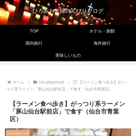
ひろみお夫婦のんびりブログ
TOP
ホテル・旅館
国内旅行
海外旅行
美味しいもの
ホーム
Uncategorized
【ラーメン食べ歩き】がっ
つり系ラーメン「豚山仙台駅前店」で食す（仙台市青葉区）
【ラーメン食べ歩き】がっつり系ラーメン
「豚山仙台駅前店」で食す（仙台市青葉
区）
Uncategorized