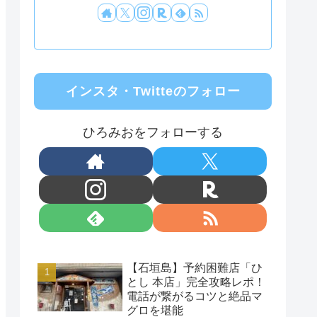
インスタ・Twitteのフォロー
ひろみおをフォローする
【石垣島】予約困難店「ひ
とし 本店」完全攻略レポ！
電話が繋がるコツと絶品マ
グロを堪能