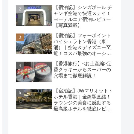
【宿泊記】シンガポール チ
ャンギ空港で快適ステイ！
ヨーテルエア宿泊レビュー
【写真満載】
【宿泊記】フォーポイント
バイシェラトン香港（東
涌）｜空港＆ディズニー至
近！コスパ最強のオーシャ
ンビューホテルを徹底レビ
【香港旅行】<お土産編>定
ュー
番クッキーからスーパーの
穴場まで徹底解説！
【宿泊記】JWマリオット・
ホテル香港｜金鐘駅直結！
ラウンジの美食に感動する
最高級ホテルを徹底レビュ
ー