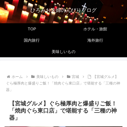
ひろみお夫婦のんびりブログ
TOP
ホテル・旅館
国内旅行
海外旅行
美味しいもの
ホーム
美味しいもの
宮城
【宮城グルメ】
ぐら極厚肉と爆盛りご飯！「焼肉ぐら東口店」で堪能する「三種の神
器」
【宮城グルメ】ぐら極厚肉と爆盛りご飯！
「焼肉ぐら東口店」で堪能する「三種の神
器」