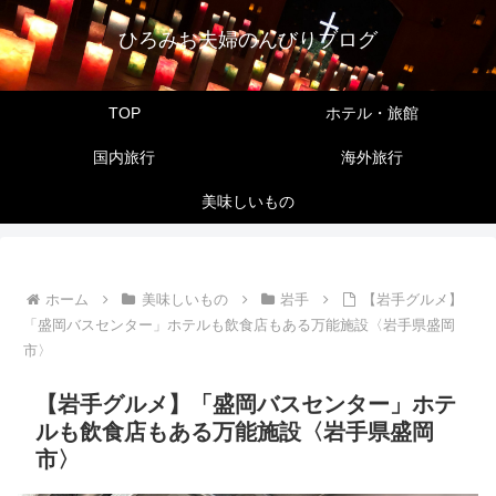
ひろみお夫婦のんびりブログ
TOP
ホテル・旅館
国内旅行
海外旅行
美味しいもの
ホーム
美味しいもの
岩手
【岩手グルメ】
「盛岡バスセンター」ホテルも飲食店もある万能施設〈岩手県盛岡
市〉
【岩手グルメ】「盛岡バスセンター」ホテ
ルも飲食店もある万能施設〈岩手県盛岡
市〉