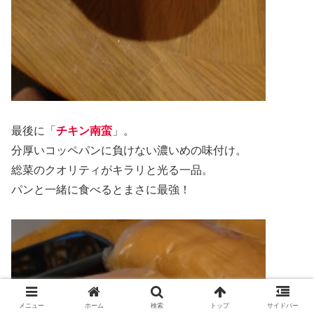
最後に「
チキン南蛮
」。
分厚いコッペパンに負けない濃いめの味付け。
総菜のクオリティがキラリと光る一品。
パンと一緒に食べるとまさに最強！
メニュー
ホーム
検索
トップ
サイドバー