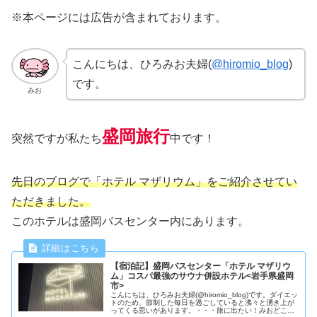
※本ページには広告が含まれております。
こんにちは、ひろみお夫婦(
@hiromio_blog
)
です。
みお
盛岡旅行
突然ですが私たち
中です！
先日のブログで「ホテル マザリウム」をご紹介させてい
ただきました。
このホテルは盛岡バスセンター内にあります。
【宿泊記】盛岡バスセンター「ホテル マザリウ
ム」コスパ最強のサウナ併設ホテル<岩手県盛岡
市>
こんにちは、ひろみお夫婦(@hiromio_blog)です。ダイエッ
トのため、節制した毎日を過ごしていると沸々と湧き上が
ってくる思いがあります。・・・旅に出たい！みおどこ