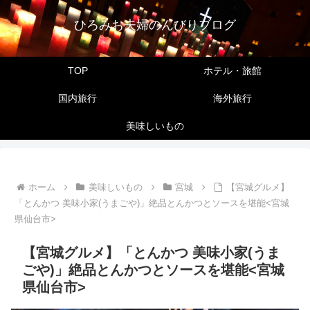
ひろみお夫婦のんびりブログ
TOP
ホテル・旅館
国内旅行
海外旅行
美味しいもの
ホーム
美味しいもの
宮城
【宮城グルメ】
「とんかつ 美味小家(うまごや)」絶品とんかつとソースを堪能<宮城
県仙台市>
【宮城グルメ】「とんかつ 美味小家(うま
ごや)」絶品とんかつとソースを堪能<宮城
県仙台市>