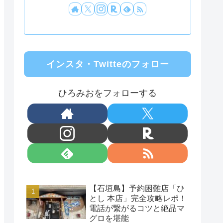
インスタ・Twitteのフォロー
ひろみおをフォローする
【石垣島】予約困難店「ひ
とし 本店」完全攻略レポ！
電話が繋がるコツと絶品マ
グロを堪能