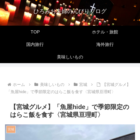
ひろみお夫婦のんびりブログ
TOP
ホテル・旅館
国内旅行
海外旅行
美味しいもの
ホーム
美味しいもの
宮城
【宮城グルメ】
「魚屋hide」で季節限定のはらこ飯を食す〈宮城県亘理町〉
【宮城グルメ】「魚屋hide」で季節限定の
はらこ飯を食す〈宮城県亘理町〉
宮城