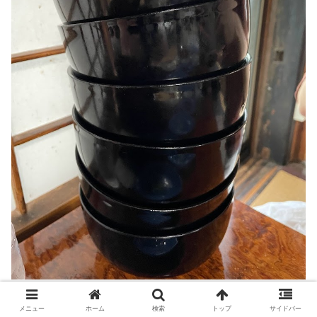
2合のご飯をぺろりのひろさんも6杯が限界だったよう。
メニュー
ホーム
検索
トップ
サイドバー