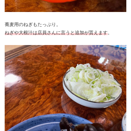
蕎麦用のねぎもたっぷり。
ねぎや大根汁は店員さんに言うと追加
が
貰えます
。