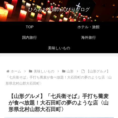
ひろみお夫婦のんびりブログ
TOP
ホテル・旅館
国内旅行
海外旅行
美味しいもの
ホーム
美味しいもの
山形
【山形グルメ】
「七兵衛そば」手打ち蕎麦が食べ放題！大石田町の夢のような店〈山
形県北村山郡大石田町〉
【山形グルメ】「七兵衛そば」手打ち蕎麦
が食べ放題！大石田町の夢のような店〈山
形県北村山郡大石田町〉